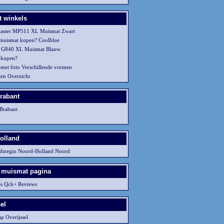
 winkels
master MP511 XL Muismat Zwart
muismat kopen? Coolblue
h G840 XL Muismat Blauw
 kopen?
met foto Verschillende vormen
en Overzicht
rabant
Brabant
olland
idsregio Noord-Holland Noord
 muismat pagina
ies Qck+ Reviews
el
p Overijssel