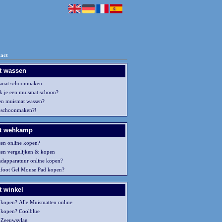
act
t wassen
smat schoonmaken
 je een muismat schoon?
en muismat wassen?
 schoonmaken?!
t wehkamp
en online kopen?
en vergelijken & kopen
ndapparatuur online kopen?
gfoot Gel Mouse Pad kopen?
 winkel
kopen? Alle Muismatten online
 kopen? Coolblue
 Zeeuwsvlag