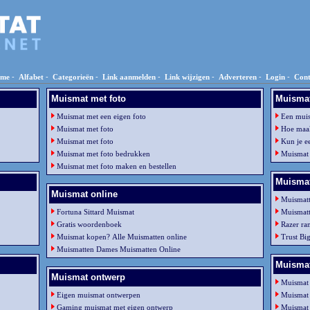
me
-
Alfabet
-
Categorieën
-
Link aanmelden
-
Link wijzigen
-
Adverteren
-
Login
-
Cont
Muismat met foto
Muisma
Muismat met een eigen foto
Een mui
Muismat met foto
Hoe maak
Muismat met foto
Kun je e
Muismat met foto bedrukken
Muismat
Muismat met foto maken en bestellen
Muisma
Muismat online
Muismatt
Fortuna Sittard Muismat
Muismatt
Gratis woordenboek
Razer ra
Muismat kopen? Alle Muismatten online
Trust Bi
Muismatten Dames Muismatten Online
Muismat
Muismat ontwerp
Muismat 
Eigen muismat ontwerpen
Muismat
Gaming muismat met eigen ontwerp
Muismat