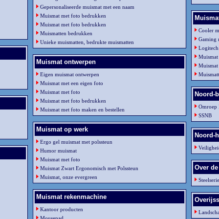
Gepersonaliseerde muismat met een naam
Muismat met foto bedrukken
Muismat
Muismat met foto bedrukken
Cooler 
Muismatten bedrukken
Gaming 
Unieke muismatten, bedrukte muismatten
Logitec
Muismat
Muismat ontwerpen
Muismat 
Eigen muismat ontwerpen
Muismatt
Muismat met een eigen foto
Muismat met foto
Noord-b
Muismat met foto bedrukken
Omroep 
Muismat met foto maken en bestellen
SSNB
Muismat op werk
Noord-h
Ergo gel muismat met polssteun
Veilighe
Humor muismat
Muismat met foto
Over de
Muismat Zwart Ergonomisch met Polssteun
Muismat, onze evergreen
Steelser
Muismat rekenmachine
Overijss
Kantoor producten
Landscha
Mousepad