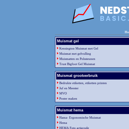
Ho
Muismat gel
Kensington Muismat met Gel
Muismat met gelvulling
Muismatten en Polssteunen
Trust Bigfoot Gel Muismat
Muismat grootverbruik
Bedrukte etiketten, etiketten printen
Juf en Meester
MVO
Poster maken
Muismat hema
Hama- Ergonomische Muismat
Hema
HEMA Foto actiecode