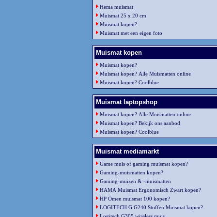
Hema muismat
Muismat 25 x 20 cm
Muismat kopen?
Muismat met een eigen foto
Muismat kopen
Muismat kopen?
Muismat kopen? Alle Muismatten online
Muismat kopen? Coolblue
Muismat laptopshop
Muismat kopen? Alle Muismatten online
Muismat kopen? Bekijk ons aanbod
Muismat kopen? Coolblue
Muismat mediamarkt
Game muis of gaming muismat kopen?
Gaming-muismatten kopen?
Gaming-muizen & -muismatten
HAMA Muismat Ergonomisch Zwart kopen?
HP Omen muismat 100 kopen?
LOGITECH G G240 Stoffen Muismat kopen?
Logitech G305 wireless muis